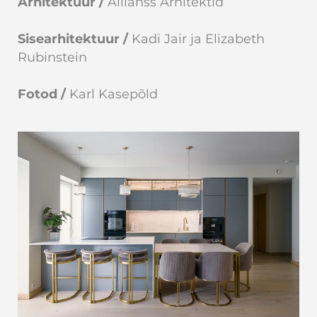
Arhitektuur /
Allianss Arhitektid
Sisearhitektuur /
Kadi Jair ja Elizabeth
Rubinstein
Fotod /
Karl Kasepõld