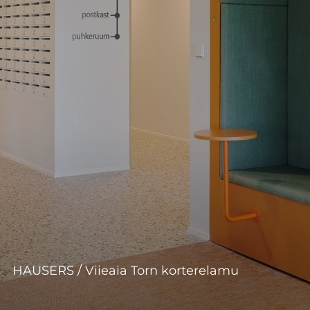
HAUSERS / Viieaia Torn korterelamu