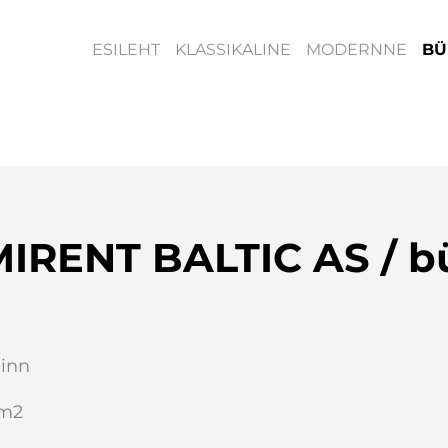
ESILEHT
KLASSIKALINE
MODERNNE
BÜ
IRENT BALTIC AS / b
linn
 m2