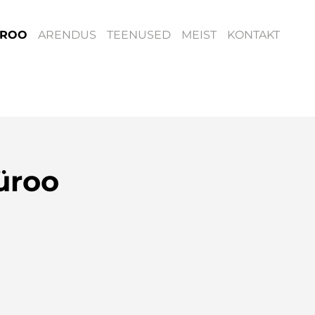
ROO
ARENDUS
TEENUSED
MEIST
KONTAKT
üroo