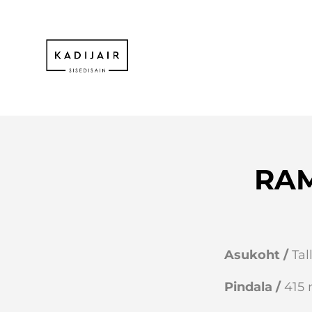
RAM
Asukoht /
Tal
Pindala /
415